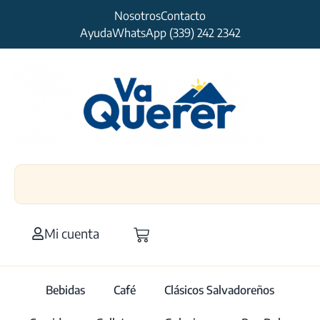
Nosotros
Contacto
Ayuda
WhatsApp (339) 242 2342
Mi cuenta
Bebidas
Café
Clásicos Salvadoreños