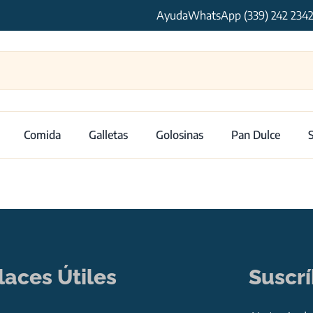
Ayuda
WhatsApp (339) 242 234
Comida
Galletas
Golosinas
Pan Dulce
laces Útiles
Suscr