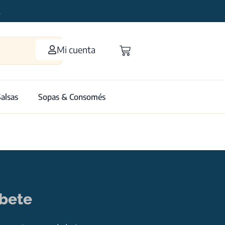
2
Mi cuenta
Salsas
Sopas & Consomés
íbete