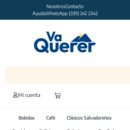
Nosotros
Contacto
Ayuda
WhatsApp (339) 242 2342
Mi cuenta
Bebidas
Café
Clásicos Salvadoreños