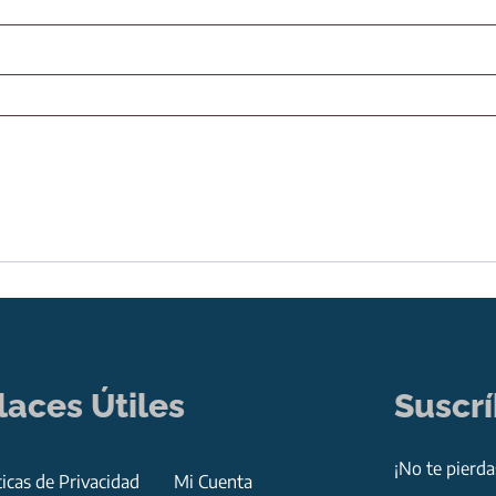
laces Útiles
Suscr
¡No te pierd
ticas de Privacidad
Mi Cuenta