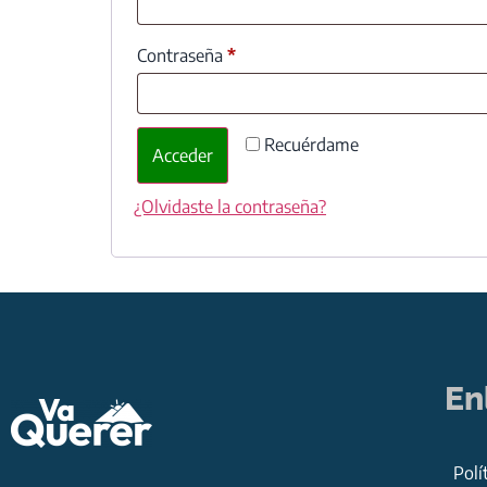
Contraseña
*
Recuérdame
Acceder
¿Olvidaste la contraseña?
En
Polí