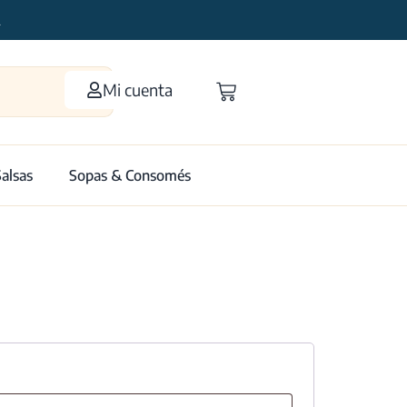
2
Mi cuenta
Salsas
Sopas & Consomés