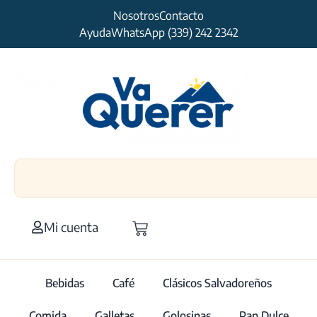
Nosotros
Contacto
Ayuda
WhatsApp (339) 242 2342
Mi cuenta
Bebidas
Café
Clásicos Salvadoreños
Comida
Galletas
Golosinas
Pan Dulce