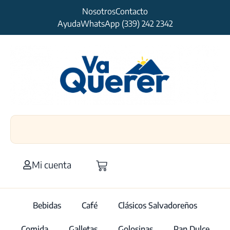
Nosotros
Contacto
Ayuda
WhatsApp (339) 242 2342
Mi cuenta
Bebidas
Café
Clásicos Salvadoreños
Comida
Galletas
Golosinas
Pan Dulce