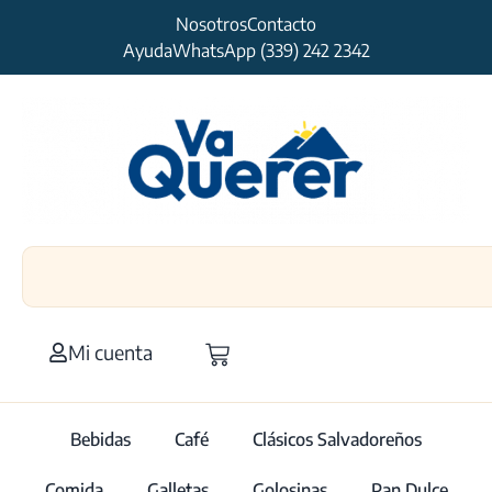
Nosotros
Contacto
Ayuda
WhatsApp (339) 242 2342
Mi cuenta
Bebidas
Café
Clásicos Salvadoreños
Comida
Galletas
Golosinas
Pan Dulce