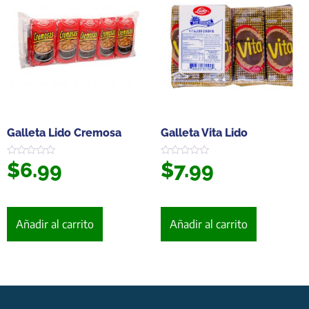
Galleta Lido Cremosa
Galleta Vita Lido
$
6.99
$
7.99
Valorado
Valorado
en
en
0
0
de
de
5
5
Añadir al carrito
Añadir al carrito