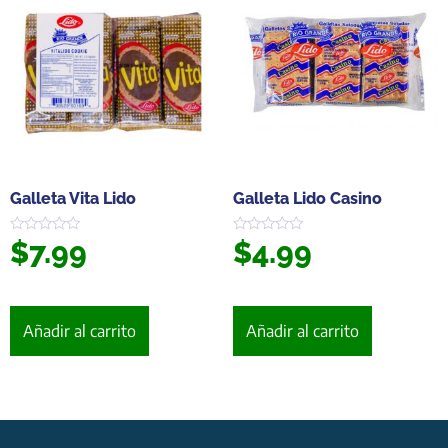
Galleta Vita Lido
Galleta Lido Casino
$
7.99
$
4.99
Valorado
Valorado
en
en
0
0
de
de
5
5
Añadir al carrito
Añadir al carrito