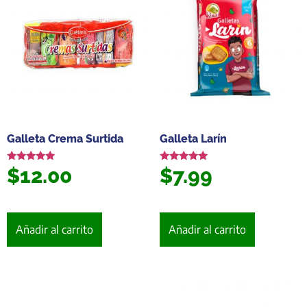
Galleta Crema Surtida
Galleta Larín
$
12.00
$
7.99
Valorado en
Valorado en
5.00
5.00
de 5
de 5
Añadir al carrito
Añadir al carrito