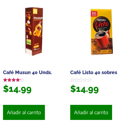
Café Musun 40 Unds.
Café Listo 40 sobres
$
14.99
$
14.99
Valorado
Valorado
en
en
4.00
0
de 5
de
5
Añadir al carrito
Añadir al carrito