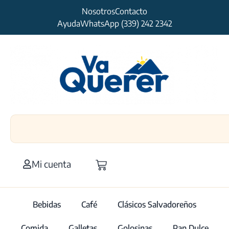
Nosotros
Contacto
Ayuda
WhatsApp (339) 242 2342
Mi cuenta
Bebidas
Café
Clásicos Salvadoreños
Comida
Galletas
Golosinas
Pan Dulce