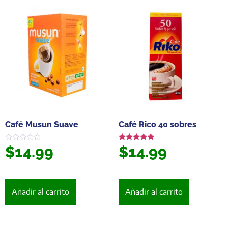
Café Musun Suave
Café Rico 40 sobres
$
14.99
$
14.99
Valorado
Valorado en
en
5.00
0
de 5
de
5
Añadir al carrito
Añadir al carrito