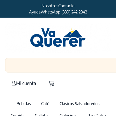
Nosotros
Contacto
Ayuda
WhatsApp (339) 242 2342
Mi cuenta
Bebidas
Café
Clásicos Salvadoreños
Comida
Galletas
Golosinas
Pan Dulce