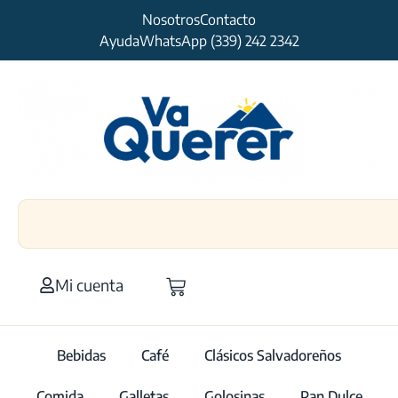
Nosotros
Contacto
Ayuda
WhatsApp (339) 242 2342
Mi cuenta
Bebidas
Café
Clásicos Salvadoreños
Comida
Galletas
Golosinas
Pan Dulce