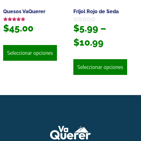
Quesos VaQuerer
Frijol Rojo de Seda
$
45.00
$
5.99
–
Valorado en
Valorado
5.00
en
de 5
0
de
$
10.99
5
Seleccionar opciones
Seleccionar opciones