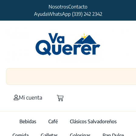
Nosotros
Contacto
Ayuda
WhatsApp (339) 242 2342
Mi cuenta
Bebidas
Café
Clásicos Salvadoreños
Comida
Galletas
Golosinas
Pan Dulce