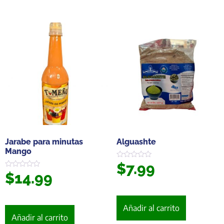
Jarabe para minutas
Alguashte
Mango
$
7.99
Valorado
en
$
14.99
Valorado
0
en
de
0
5
de
5
Añadir al carrito
Añadir al carrito