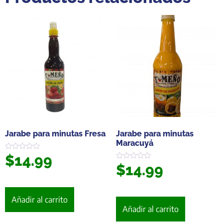
Jarabe para minutas Fresa
Jarabe para minutas
Maracuyá
$
14.99
Valorado
en
$
14.99
Valorado
0
en
de
0
5
de
5
Añadir al carrito
Añadir al carrito