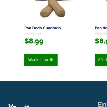
Pan Dedo Cuadrado
Pan d
$
8.99
$
8.
Valorado
Valorado
en
en
0
0
de
de
5
5
Añadir al carrito
Añadi
En