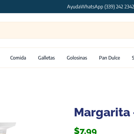
Ayuda
WhatsApp (339) 242 234
Comida
Galletas
Golosinas
Pan Dulce
Margarita 
$
7.99