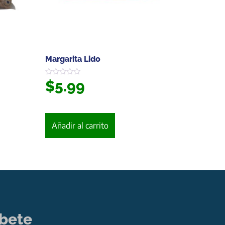
Margarita Lido
$
5.99
Valorado
en
0
de
5
Añadir al carrito
íbete