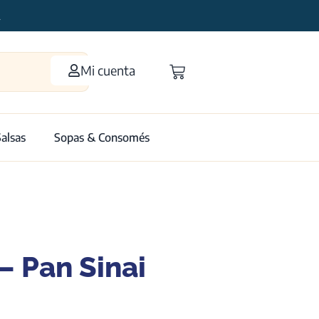
2
Mi cuenta
Salsas
Sopas & Consomés
– Pan Sinai