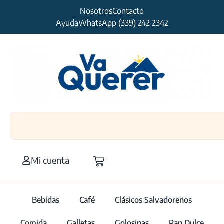
Nosotros
Contacto
Ayuda
WhatsApp (339) 242 2342
Mi cuenta
Bebidas
Café
Clásicos Salvadoreños
Comida
Galletas
Golosinas
Pan Dulce