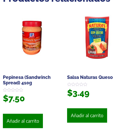
Pepinesa (Sandwinch
Salsa Naturas Queso
Spread) 410g
$
3.49
Valorado
en
$
7.50
Valorado
0
en
de
0
5
de
5
Añadir al carrito
Añadir al carrito