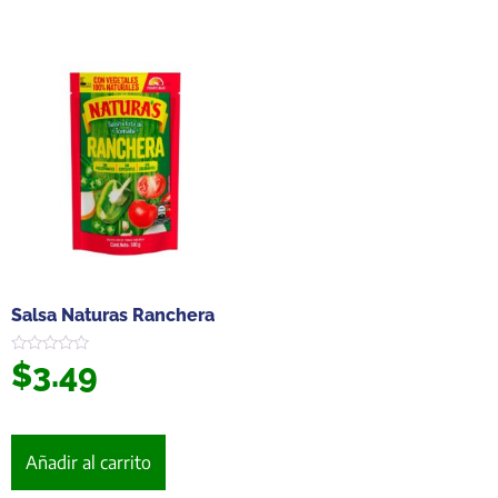
Salsa Naturas Ranchera
$
3.49
Valorado
en
0
de
5
Añadir al carrito