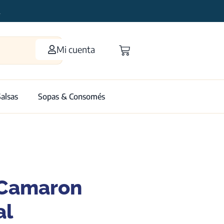
2
Mi cuenta
Salsas
Sopas & Consomés
Camaron
al