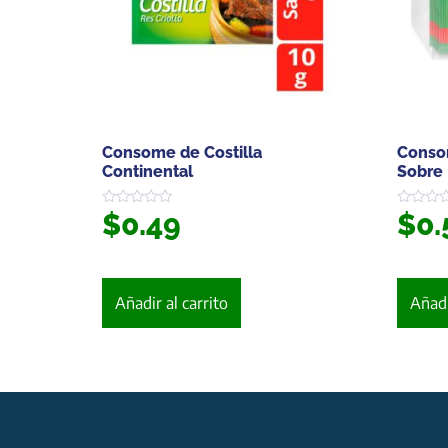
Consome de Costilla
Consom
Continental
Sobre
$
0.49
$
0.
Valorado
Valorado
en
en
0
0
de
de
5
5
Añadir al carrito
Añadi