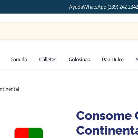
Ayuda
WhatsApp (339) 242 234
Comida
Galletas
Golosinas
Pan Dulce
tinental
Consome 
Continent