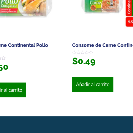
e Continental Pollo
Consome de Carne Contin
$
0.49
Valorado
en
50
0
de
5
Añadir al carrito
r al carrito