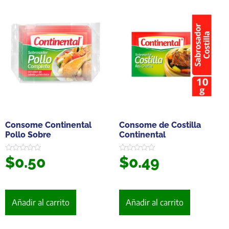
Consome Continental
Consome de Costilla
Pollo Sobre
Continental
$
0.50
$
0.49
Valorado
Valorado
en
en
0
0
de
de
5
5
Añadir al carrito
Añadir al carrito