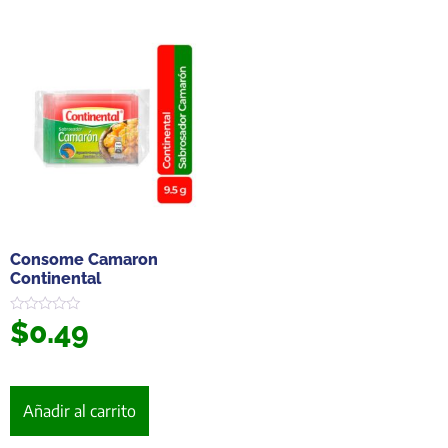
Consome Camaron
Continental
$
0.49
Valorado
en
0
de
5
Añadir al carrito