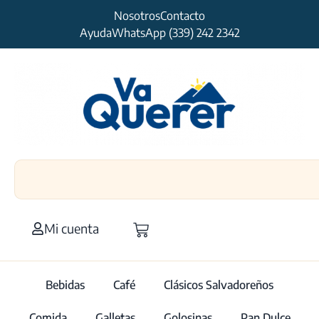
Nosotros
Contacto
Ayuda
WhatsApp (339) 242 2342
Mi cuenta
Bebidas
Café
Clásicos Salvadoreños
Comida
Galletas
Golosinas
Pan Dulce