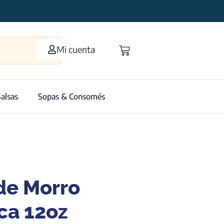
2
Mi cuenta
Salsas
Sopas & Consomés
de Morro
ca 12oz