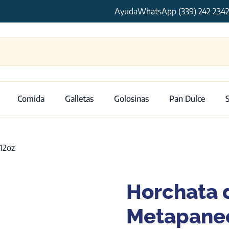
Ayuda
WhatsApp (339) 242 234
Comida
Galletas
Golosinas
Pan Dulce
12oz
Horchata 
Metapane