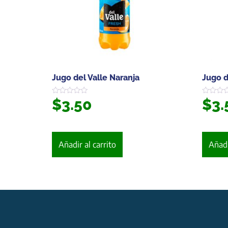
Jugo del Valle Naranja
Jugo d
$
3.50
$
3.
Valorado
Valorado
en
en
0
0
de
de
5
5
Añadir al carrito
Añadi