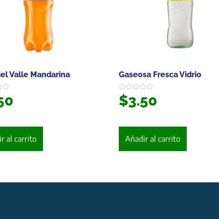
el Valle Mandarina
Gaseosa Fresca Vidrio
50
$
3.50
Valorado
en
0
de
5
r al carrito
Añadir al carrito