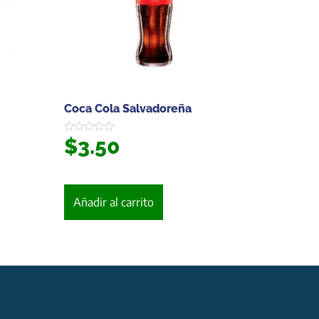
Coca Cola Salvadoreña
$
3.50
Valorado
en
0
de
5
Añadir al carrito