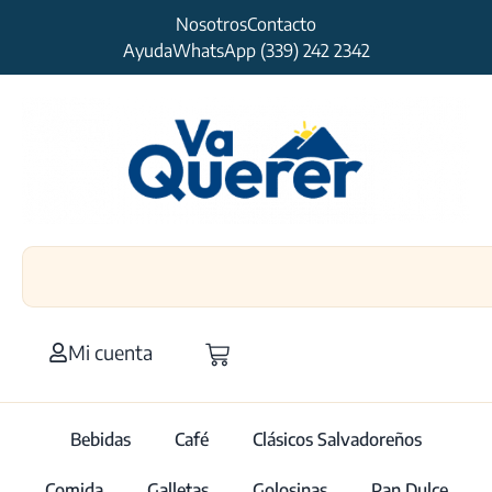
Nosotros
Contacto
Ayuda
WhatsApp (339) 242 2342
Mi cuenta
Bebidas
Café
Clásicos Salvadoreños
Comida
Galletas
Golosinas
Pan Dulce