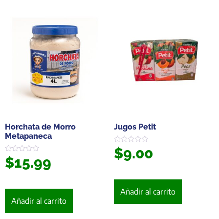
Horchata de Morro
Jugos Petit
Metapaneca
$
9.00
Valorado
en
$
15.99
Valorado
0
en
de
0
5
de
5
Añadir al carrito
Añadir al carrito