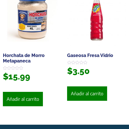
Horchata de Morro
Gaseosa Fresa Vidrio
Metapaneca
$
3.50
Valorado
en
$
15.99
Valorado
0
en
de
0
5
de
5
Añadir al carrito
Añadir al carrito