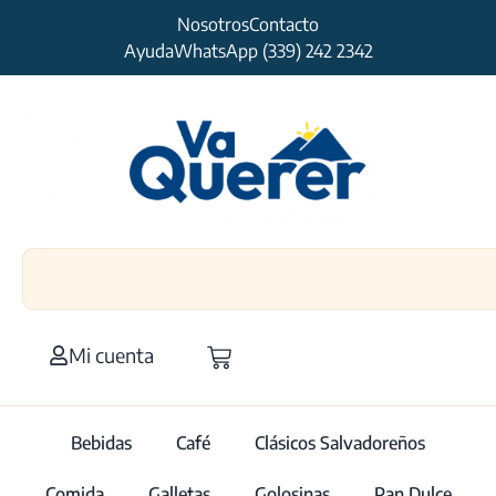
Nosotros
Contacto
Ayuda
WhatsApp (339) 242 2342
Mi cuenta
Bebidas
Café
Clásicos Salvadoreños
Comida
Galletas
Golosinas
Pan Dulce