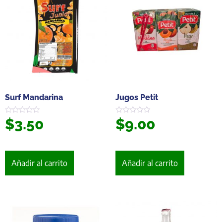
Surf Mandarina
Jugos Petit
$
3.50
$
9.00
Valorado
Valorado
en
en
0
0
de
de
5
5
Añadir al carrito
Añadir al carrito