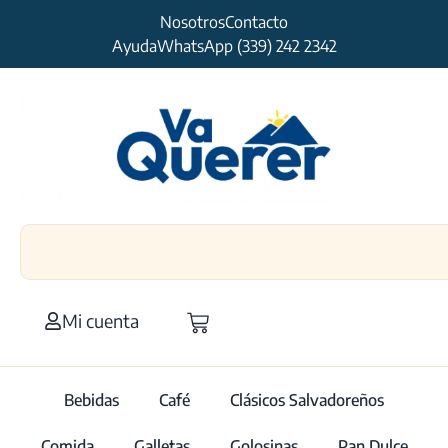
Nosotros
Contacto
Ayuda
WhatsApp (339) 242 2342
Mi cuenta
Bebidas
Café
Clásicos Salvadoreños
Comida
Galletas
Golosinas
Pan Dulce