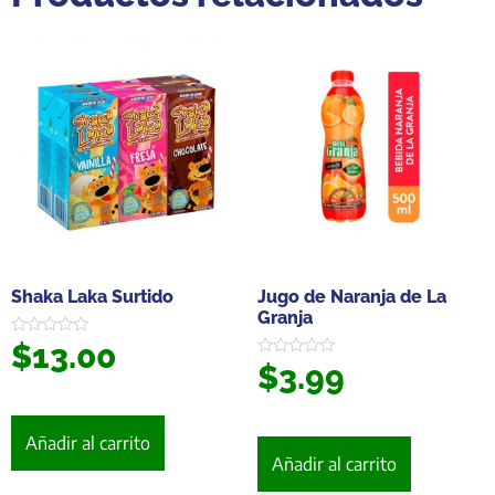
Shaka Laka Surtido
Jugo de Naranja de La
Granja
$
13.00
Valorado
en
$
3.99
Valorado
0
en
de
0
5
de
5
Añadir al carrito
Añadir al carrito