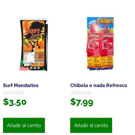
Surf Mandarina
Chibola o nada Refresco
$
3.50
$
7.99
Valorado
Valorado
en
en
0
0
de
de
5
5
Añadir al carrito
Añadir al carrito