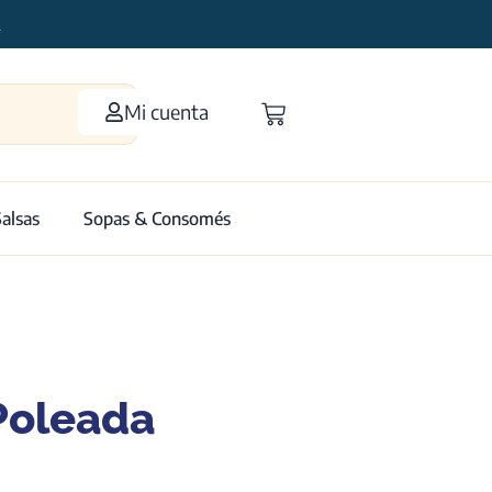
2
Mi cuenta
Salsas
Sopas & Consomés
Poleada