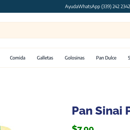
Ayuda
WhatsApp (339) 242 234
Comida
Galletas
Golosinas
Pan Dulce
Pan Sinai 
$
7.99