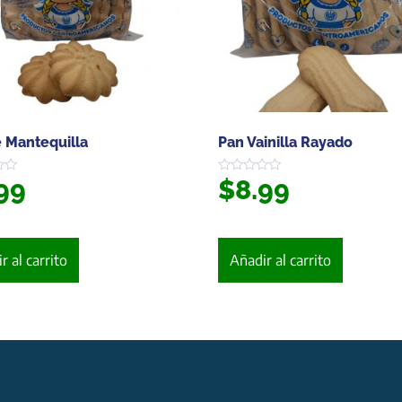
 Mantequilla
Pan Vainilla Rayado
99
$
8.99
Valorado
en
0
de
5
r al carrito
Añadir al carrito