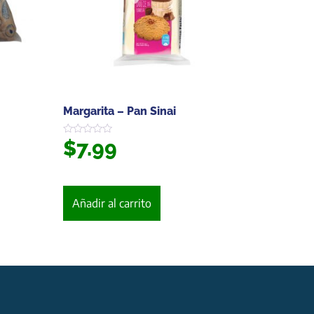
Margarita – Pan Sinai
$
7.99
Valorado
en
0
de
5
Añadir al carrito