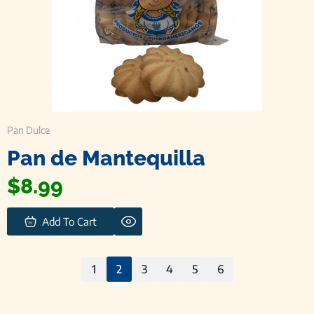
Pan Dulce
Pan de Mantequilla
$
8.99
Add To Cart
1
2
3
4
5
6