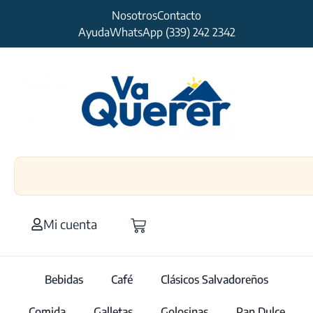
Nosotros
Contacto
Ayuda
WhatsApp (339) 242 2342
Mi cuenta
Bebidas
Café
Clásicos Salvadoreños
Comida
Galletas
Golosinas
Pan Dulce