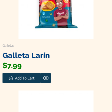
Galletas
Galleta Larín
$
7.99
Add To Cart