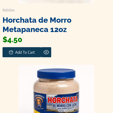
Bebidas
Horchata de Morro
Metapaneca 12oz
$
4.50
Add To Cart