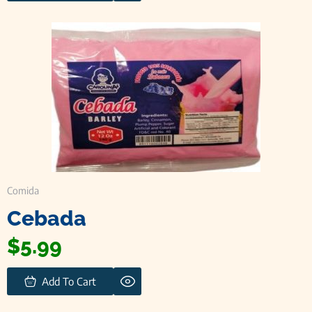
Comida
Cebada
$
5.99
Add To Cart