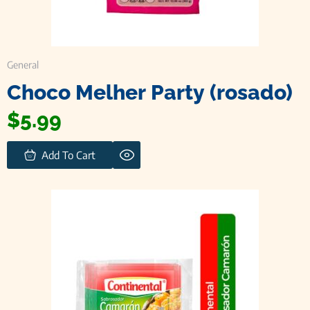
General
Choco Melher Party (rosado)
$
5.99
Add To Cart