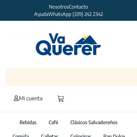
Nosotros
Contacto
Ayuda
WhatsApp (339) 242 2342
Mi cuenta
Bebidas
Café
Clásicos Salvadoreños
Comida
Galletas
Golosinas
Pan Dulce