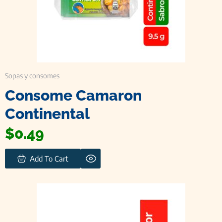
Sopas y consomes
Consome Camaron
Continental
$
0.49
Add To Cart