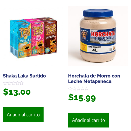
Shaka Laka Surtido
Horchata de Morro con
Leche Metapaneca
$
13.00
Valorado
en
$
15.99
Valorado
0
en
de
0
5
de
5
Añadir al carrito
Añadir al carrito