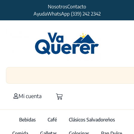
Nosotros
Contacto
Ayuda
WhatsApp (339) 242 2342
Mi cuenta
Bebidas
Café
Clásicos Salvadoreños
Comida
Galletas
Golosinas
Pan Dulce