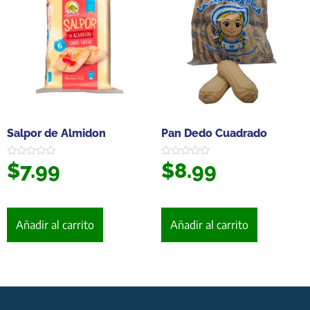
Salpor de Almidon
Pan Dedo Cuadrado
$
7.99
$
8.99
Valorado
Valorado
en
en
0
0
de
de
5
5
Añadir al carrito
Añadir al carrito