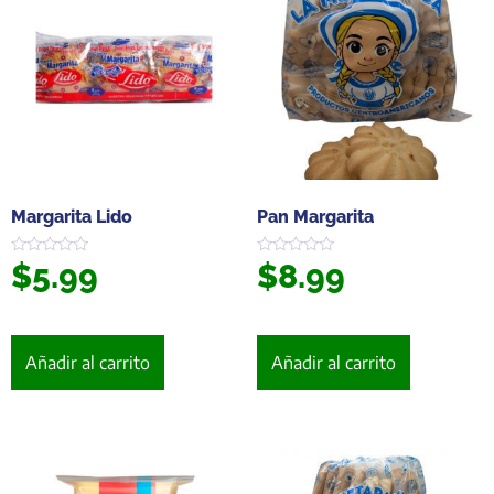
Margarita Lido
Pan Margarita
$
5.99
$
8.99
Valorado
Valorado
en
en
0
0
de
de
5
5
Añadir al carrito
Añadir al carrito