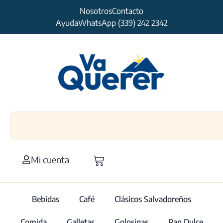
Nosotros
Contacto
Ayuda
WhatsApp (339) 242 2342
Mi cuenta
Bebidas
Café
Clásicos Salvadoreños
Comida
Galletas
Golosinas
Pan Dulce