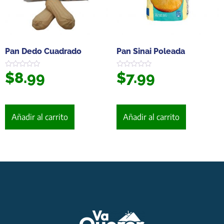
Pan Dedo Cuadrado
Pan Sinai Poleada
$
8.99
$
7.99
Valorado
Valorado
en
en
0
0
de
de
5
5
Añadir al carrito
Añadir al carrito