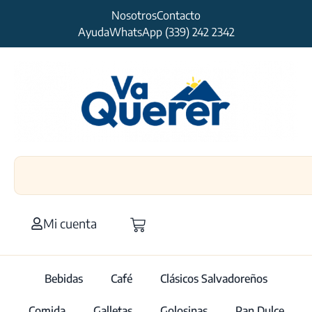
Nosotros
Contacto
Ayuda
WhatsApp (339) 242 2342
Mi cuenta
Bebidas
Café
Clásicos Salvadoreños
Comida
Galletas
Golosinas
Pan Dulce