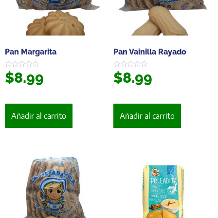
Pan Margarita
Pan Vainilla Rayado
$
8.99
$
8.99
Valorado
Valorado
en
en
0
0
de
de
5
5
Añadir al carrito
Añadir al carrito