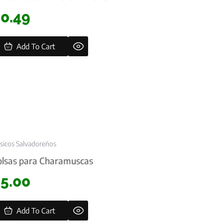
$
0.49
Add To Cart
asicos Salvadoreños
lsas para Charamuscas
$
5.00
Add To Cart