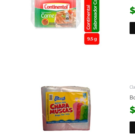
Cl
Bo