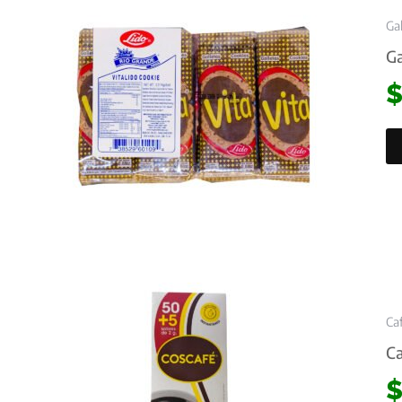
Gal
Ga
Ca
Ca