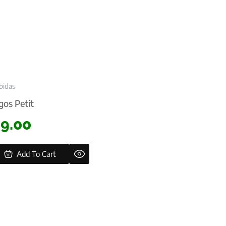
bidas
gos Petit
$
9.00
Add To Cart