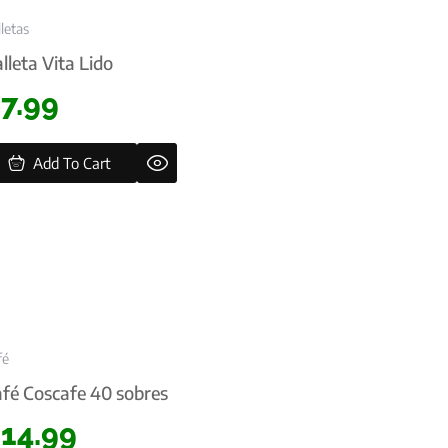
letas
lleta Vita Lido
$
7.99
Add To Cart
fé
fé Coscafe 40 sobres
$
14.99