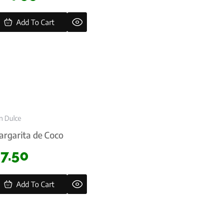
Add To Cart
n Dulce
rgarita de Coco
$
7.50
Add To Cart