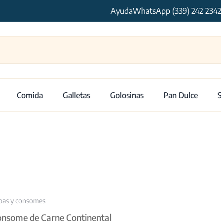
Ayuda
WhatsApp (339) 242 234
Comida
Galletas
Golosinas
Pan Dulce
pas y consomes
nsome de Carne Continental