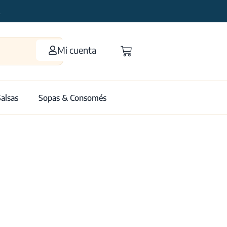
2
Mi cuenta
Salsas
Sopas & Consomés