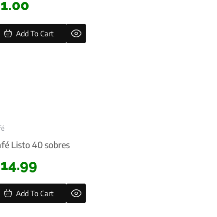
$
1.00
Add To Cart
fé
fé Listo 40 sobres
$
14.99
Add To Cart