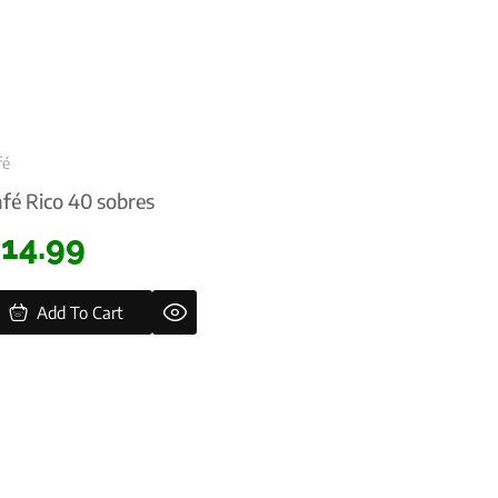
fé
fé Rico 40 sobres
$
14.99
Add To Cart