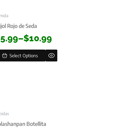
mida
ijol Rojo de Seda
$
5.99
–
$
10.99
Select Options
bidas
lashanpan Botellita