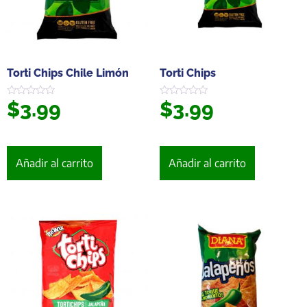
Torti Chips Chile Limón
Torti Chips
$
3.99
$
3.99
Valorado
Valorado
en
en
0
0
de
de
5
5
Añadir al carrito
Añadir al carrito