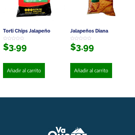
Torti Chips Jalapeño
Jalapeños Diana
$
3.99
$
3.99
Valorado
Valorado
en
en
0
0
de
de
5
5
Añadir al carrito
Añadir al carrito