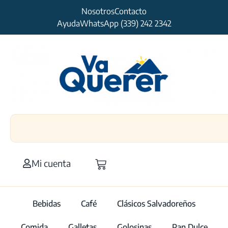
Nosotros
Contacto
Ayuda
WhatsApp (339) 242 2342
Mi cuenta
Bebidas
Café
Clásicos Salvadoreños
Comida
Galletas
Golosinas
Pan Dulce