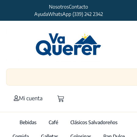
Nosotros
Contacto
Ayuda
WhatsApp (339) 242 2342
Mi cuenta
Bebidas
Café
Clásicos Salvadoreños
Comida
Galletas
Golosinas
Pan Dulce