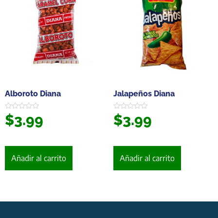
Alboroto Diana
Jalapeños Diana
$
3.99
$
3.99
Valorado
Valorado
en
en
0
0
de
de
5
5
Añadir al carrito
Añadir al carrito