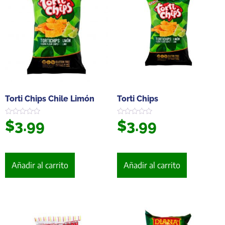
Torti Chips Chile Limón
Torti Chips
$
3.99
$
3.99
Valorado
Valorado
en
en
0
0
de
de
5
5
Añadir al carrito
Añadir al carrito