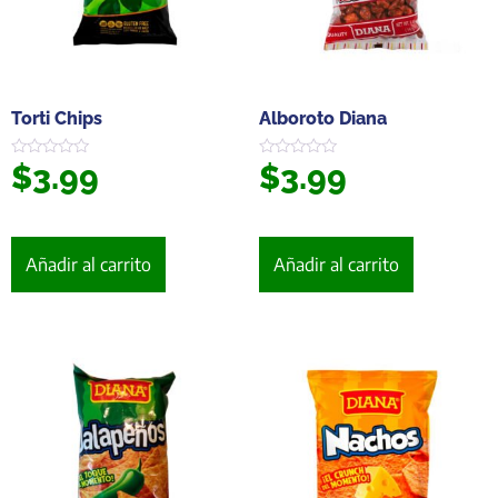
Torti Chips
Alboroto Diana
$
3.99
$
3.99
Valorado
Valorado
en
en
0
0
de
de
5
5
Añadir al carrito
Añadir al carrito