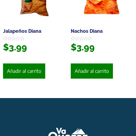
Jalapeños Diana
Nachos Diana
$
3.99
$
3.99
Valorado
Valorado
en
en
0
0
de
de
5
5
Añadir al carrito
Añadir al carrito