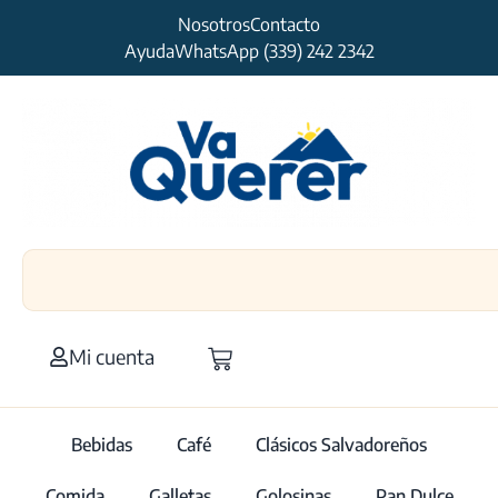
Nosotros
Contacto
Ayuda
WhatsApp (339) 242 2342
Mi cuenta
Bebidas
Café
Clásicos Salvadoreños
Comida
Galletas
Golosinas
Pan Dulce