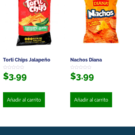
Torti Chips Jalapeño
Nachos Diana
$
3.99
$
3.99
Valorado
Valorado
en
en
0
0
de
de
5
5
Añadir al carrito
Añadir al carrito