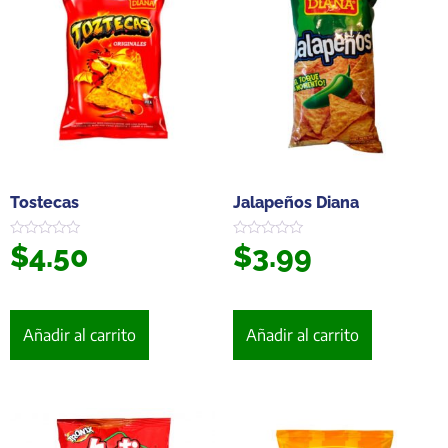
Tostecas
Jalapeños Diana
$
4.50
$
3.99
Valorado
Valorado
en
en
0
0
de
de
5
5
Añadir al carrito
Añadir al carrito